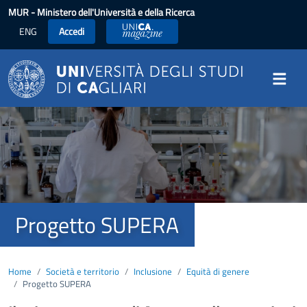
Salta al contenuto principale
MUR
- Ministero dell'Università e della Ricerca
ENG
Accedi
UniCA News
Image
Progetto SUPERA
Home
Società e territorio
Inclusione
Equità di genere
Progetto SUPERA