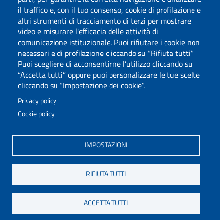
il traffico e, con il tuo consenso, cookie di profilazione e
altri strumenti di tracciamento di terzi per mostrare
video e misurare l'efficacia delle attività di
comunicazione istituzionale. Puoi rifiutare i cookie non
necessari e di profilazione cliccando su “Rifiuta tutti”.
Puoi scegliere di acconsentirne l’utilizzo cliccando su
“Accetta tutti” oppure puoi personalizzare le tue scelte
cliccando su “Impostazione dei cookie”.
Privacy policy
Cookie policy
Via Università 40, 09124, Cagliari
tel. 0706751
IMPOSTAZIONI
C.F.: 80019600925
P.I.: 00443370929
RIFIUTA TUTTI
Posta Elettronica Certificata
Dichiarazione di Accessibilità
ACCETTA TUTTI