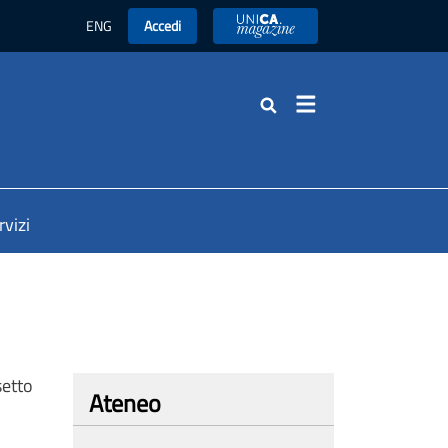
ENG
Accedi
UniCA News
Cerca
rvizi
setto
Ateneo