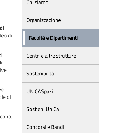
Chi siamo
Organizzazione
di
leo di
Facoltà e Dipartimenti
ad
Centri e altre strutture
di
ive
Sostenibilità
ee.
UNICASpazi
ole di
.
Sostieni UniCa
ucono,
Concorsi e Bandi