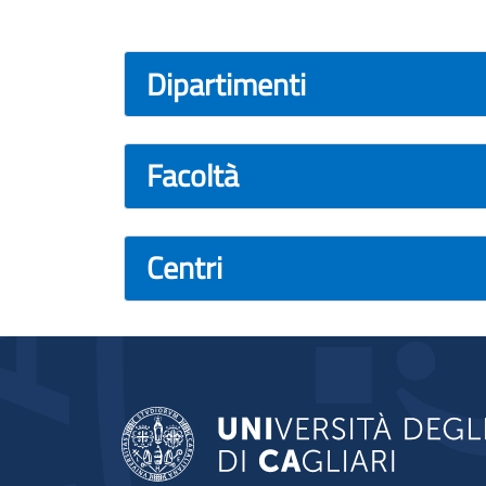
Dipartimenti
Facoltà
Centri