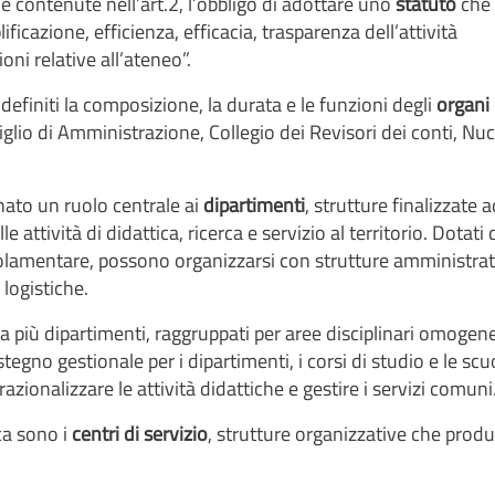
, e contenute nell’art.2, l’obbligo di adottare uno
statuto
che
icazione, efficienza, efficacia, trasparenza dell’attività
oni relative all’ateneo”.
idefiniti la composizione, la durata e le funzioni degli
organi 
io di Amministrazione, Collegio dei Revisori dei conti, Nuc
gnato un ruolo centrale ai
dipartimenti
, strutture finalizzate 
 attività di didattica, ricerca e servizio al territorio. Dotati 
olamentare, possono organizzarsi con strutture amministrat
 logistiche.
ra più dipartimenti, raggruppati per aree disciplinari omogen
gno gestionale per i dipartimenti, i corsi di studio e le scu
azionalizzare le attività didattiche e gestire i servizi comuni
rca sono i
centri di servizio
, strutture organizzative che prod