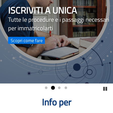
ISCRIVITI A UNICA
Tutte le procedure e i passaggi necessari
per immatricolarti
Scopri come fare
Pa
Homepage
Info per