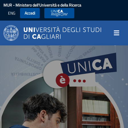
Salta al contenuto principale
MUR
- Ministero dell'Università e della Ricerca
ENG
Accedi
UniCA News
Image
Image