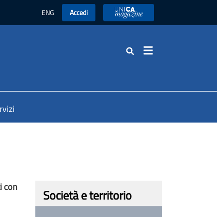
ENG
Accedi
UniCA News
Cerca
rvizi
i con
Società e territorio