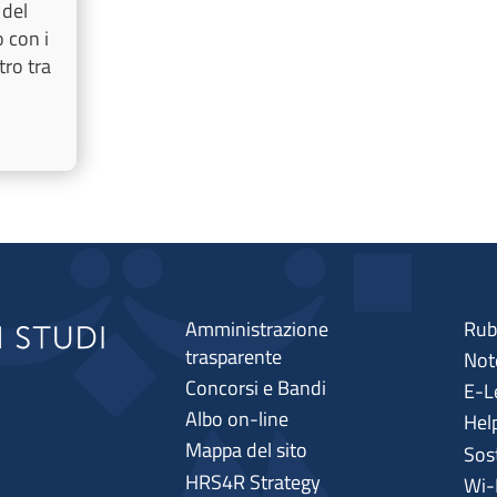
 del
o con i
ntro tra
Amministrazione
Rub
trasparente
Note
Concorsi e Bandi
E-L
Albo on-line
Hel
Mappa del sito
Sos
HRS4R Strategy
Wi-