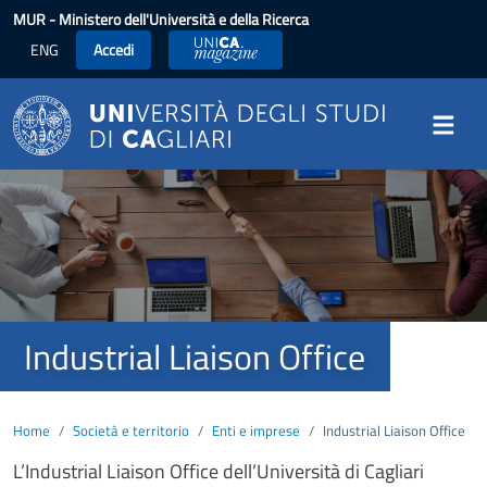
Salta al contenuto principale
MUR
- Ministero dell'Università e della Ricerca
ENG
Accedi
UniCA News
Image
Industrial Liaison Office
Home
Società e territorio
Enti e imprese
Industrial Liaison Office
L’Industrial Liaison Office dell’Università di Cagliari