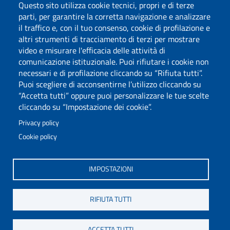
Questo sito utilizza cookie tecnici, propri e di terze
Privacy
parti, per garantire la corretta navigazione e analizzare
il traffico e, con il tuo consenso, cookie di profilazione e
altri strumenti di tracciamento di terzi per mostrare
video e misurare l'efficacia delle attività di
comunicazione istituzionale. Puoi rifiutare i cookie non
necessari e di profilazione cliccando su “Rifiuta tutti”.
Puoi scegliere di acconsentirne l’utilizzo cliccando su
“Accetta tutti” oppure puoi personalizzare le tue scelte
cliccando su “Impostazione dei cookie”.
Privacy policy
Cookie policy
Via Università 40, 09124, Cagliari
tel. 0706751
IMPOSTAZIONI
C.F.: 80019600925
P.I.: 00443370929
RIFIUTA TUTTI
Posta Elettronica Certificata
Dichiarazione di Accessibilità
ACCETTA TUTTI