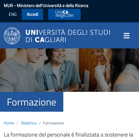
Salta al contenuto principale
MUR
- Ministero dell'Università e della Ricerca
ENG
Accedi
UniCA News
Image
Formazione
Home
Didattica
Formazione
La formazione del personale è finalizzata a sostenere la