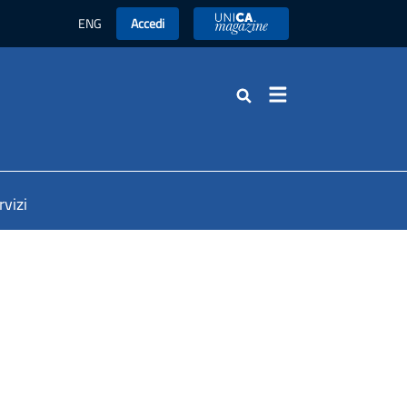
ENG
Accedi
UniCA News
Cerca
rvizi