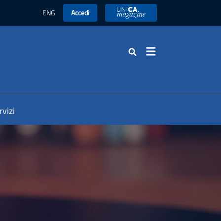
ENG
Accedi
UniCA News
Cerca
rvizi