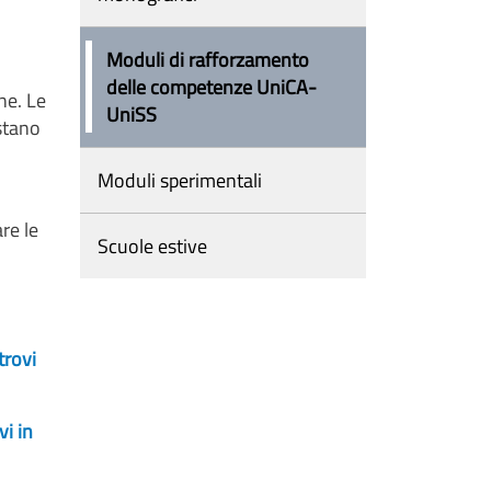
Moduli di rafforzamento
delle competenze UniCA-
ne. Le
UniSS
istano
Moduli sperimentali
re le
Scuole estive
trovi
i in