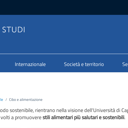
Internazionale
Società e territorio
Se
le
Cibo e alimentazione
odo sostenibile, rientrano nella visione dell'Università di Cag
 volti a promuovere
stili alimentari più salutari e sostenibili
.