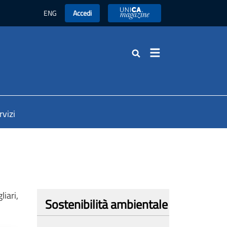
ENG
Accedi
UniCA News
Cerca
rvizi
liari,
Sostenibilità ambientale