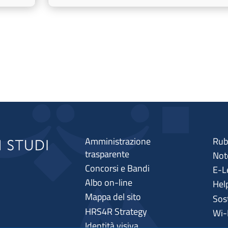
Amministrazione
Rub
trasparente
Note
Concorsi e Bandi
E-L
Albo on-line
Hel
Mappa del sito
Sos
HRS4R Strategy
Wi-
Identità visiva