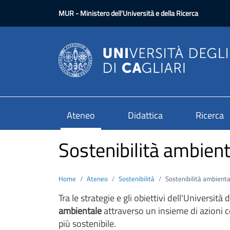
Salta al contenuto principale
MUR
- Ministero dell'Università e della Ricerca
Ateneo
Didattica
Ricerca
Sostenibilità ambien
Home
Ateneo
Sostenibilità
Sostenibilità ambienta
Tra le strategie e gli obiettivi dell'Università 
ambientale
attraverso un insieme di azioni c
più sostenibile.