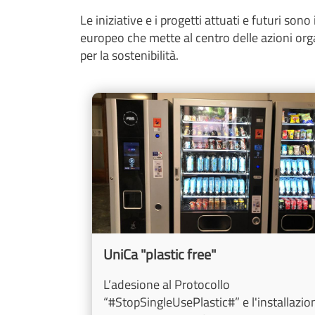
Le iniziative e i progetti attuati e futuri sono i
europeo che mette al centro delle azioni organ
per la sostenibilità.
Cards
Image
UniCa "plastic free"
L’adesione al Protocollo
“#StopSingleUsePlastic#” e l'installazio