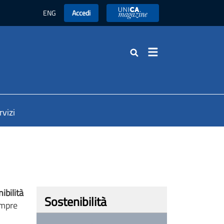
ENG
Accedi
UniCA News
Cerca
rvizi
ibilità
Sostenibilità
empre