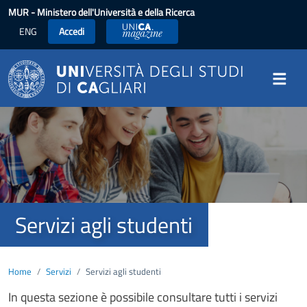
Salta al contenuto principale
MUR
- Ministero dell'Università e della Ricerca
ENG
Accedi
UniCA News
Image
Servizi agli studenti
Home
Servizi
Servizi agli studenti
In questa sezione è possibile
consultare tutti i servizi