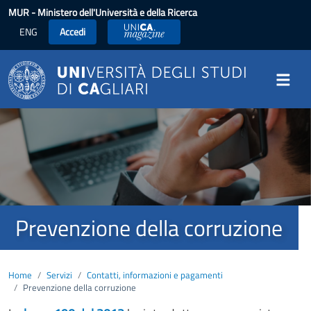
Salta al contenuto principale
MUR
- Ministero dell'Università e della Ricerca
ENG
Accedi
UniCA News
Image
Prevenzione della corruzione
Home
Servizi
Contatti, informazioni e pagamenti
Prevenzione della corruzione