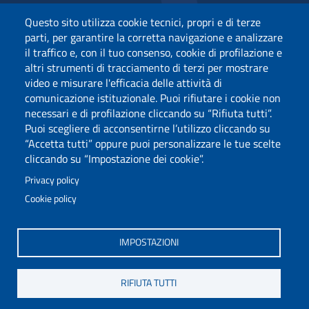
Pagamenti pagoPA
Questo sito utilizza cookie tecnici, propri e di terze
Privacy
parti, per garantire la corretta navigazione e analizzare
il traffico e, con il tuo consenso, cookie di profilazione e
altri strumenti di tracciamento di terzi per mostrare
video e misurare l'efficacia delle attività di
comunicazione istituzionale. Puoi rifiutare i cookie non
necessari e di profilazione cliccando su “Rifiuta tutti”.
Puoi scegliere di acconsentirne l’utilizzo cliccando su
“Accetta tutti” oppure puoi personalizzare le tue scelte
cliccando su “Impostazione dei cookie”.
Privacy policy
Cookie policy
Via Università 40, 09124, Cagliari
tel. 0706751
IMPOSTAZIONI
C.F.: 80019600925
P.I.: 00443370929
RIFIUTA TUTTI
Posta Elettronica Certificata
Dichiarazione di Accessibilità