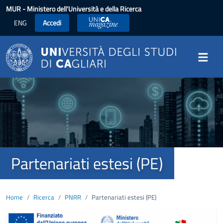
Salta al contenuto principale
MUR
- Ministero dell'Università e della Ricerca
ENG
Accedi
UniCA News
Image
Partenariati estesi (PE)
Home
Ricerca
PNRR
Partenariati estesi (PE)
Image