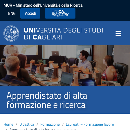
Salta al contenuto principale
MUR
- Ministero dell'Università e della Ricerca
ENG
Accedi
UniCA News
Image
Apprendistato di alta
formazione e ricerca
Home
Didattica
Formazione
Laureati – Formazione lavoro
Apprendistato di alta formazione e ricerca