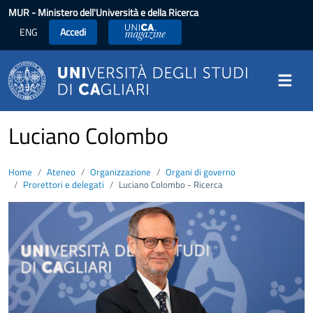
Salta al contenuto principale
MUR
- Ministero dell'Università e della Ricerca
ENG
Accedi
UniCA News
Luciano Colombo
Home
Ateneo
Organizzazione
Organi di governo
Prorettori e delegati
Luciano Colombo - Ricerca
Image