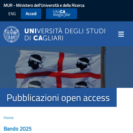
Salta al contenuto principale
MUR
- Ministero dell'Università e della Ricerca
ENG
Accedi
UniCA News
Image
Pubblicazioni open access
Home
Bando 2025