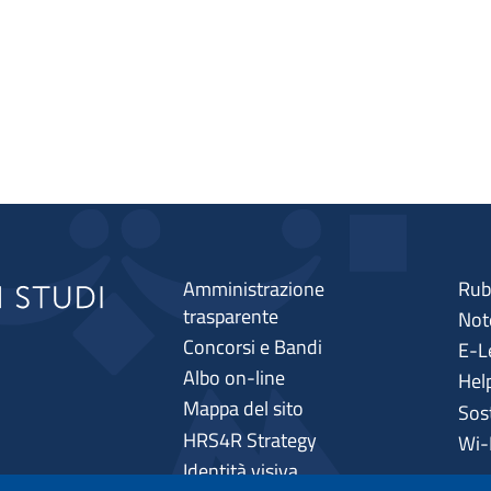
Amministrazione
Rub
trasparente
Note
Concorsi e Bandi
E-L
Albo on-line
Hel
Mappa del sito
Sos
HRS4R Strategy
Wi-
Identità visiva