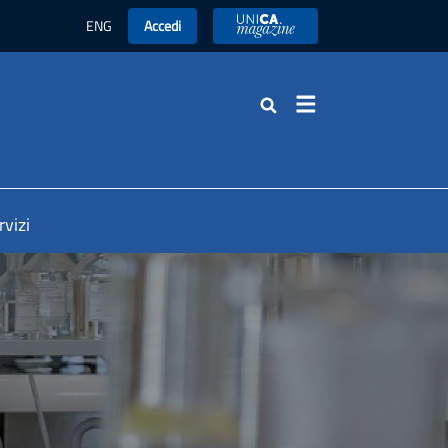
ENG
Accedi
UniCA News
Cerca
rvizi