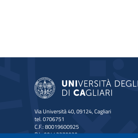
Via Università 40, 09124, Cagliari
tel. 0706751
C.F.: 80019600925
P.I.: 00443370929