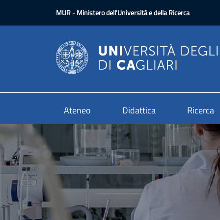
Salta al contenuto principale
MUR
- Ministero dell'Università e della Ricerca
Ateneo
Didattica
Ricerca
Image