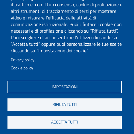
il traffico e, con il tuo consenso, cookie di profilazione e
altri strumenti di tracciamento di terzi per mostrare
video e misurare l'efficacia delle attività di
comunicazione istituzionale. Puoi rifiutare i cookie non
necessari e di profilazione cliccando su “Rifiuta tutti”.
Puoi scegliere di acconsentirne l’utilizzo cliccando su
“Accetta tutti” oppure puoi personalizzare le tue scelte
cliccando su “Impostazione dei cookie”.
Privacy policy
Cookie policy
Via Università 40, 09124, Cagliari
tel. 0706751
IMPOSTAZIONI
C.F.: 80019600925
P.I.: 00443370929
RIFIUTA TUTTI
Posta Elettronica Certificata
Dichiarazione di Accessibilità
ACCETTA TUTTI